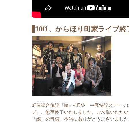
10/1、からほり町家ライブ終
町屋複合施設『練』-LEN- 中庭特設ステー
ブ」、無事終了いたしました。ご来場いただい
「練」の皆様、本当にありがとうございました