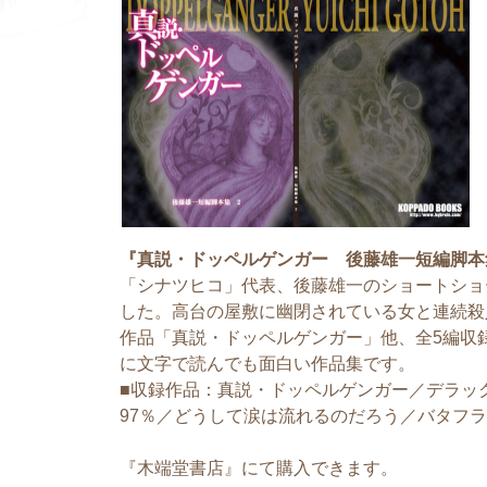
『真説・ドッペルゲンガー 後藤雄一短編脚本集
「シナツヒコ」代表、後藤雄一のショートショ
した。高台の屋敷に幽閉されている女と連続殺
作品「真説・ドッペルゲンガー」他、全5編収
に文字で読んでも面白い作品集です。
■収録作品：真説・ドッペルゲンガー／デラッ
97％／どうして涙は流れるのだろう／バタフ
『木端堂書店』にて購入できます。