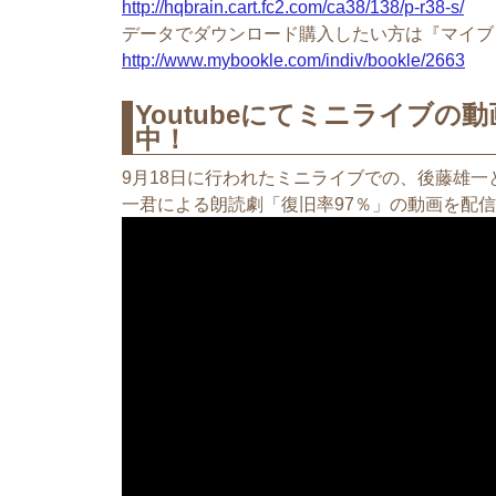
http://hqbrain.cart.fc2.com/ca38/138/p-r38-s/
データでダウンロード購入したい方は『マイブ
http://www.mybookle.com/indiv/bookle/2663
Youtubeにてミニライブの
中！
9月18日に行われたミニライブでの、後藤雄
一君による朗読劇「復旧率97％」の動画を配