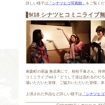
詳しい様子は
「シナツヒコ写真館」
をご覧くだ
9/18 シナツヒコミニライブ
南森町の茶論 無花果にて、枝松千春さん、待
コミニライブvol.1「どうして涙は流れるの
場いただいた皆様、ご協力いただいた皆様、本
上演された作品など詳しい様子は
「シナツヒコ