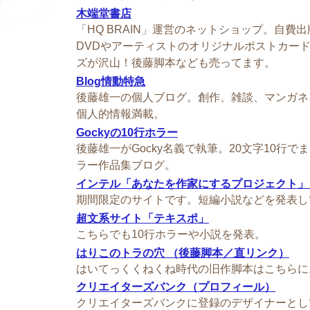
木端堂書店
「HQ BRAIN」運営のネットショップ。自費
DVDやアーティストのオリジナルポストカー
ズが沢山！後藤脚本なども売ってます。
Blog情動特急
後藤雄一の個人ブログ。創作、雑談、マンガネ
個人的情報満載。
Gockyの10行ホラー
後藤雄一がGocky名義で執筆。20文字10行
ラー作品集ブログ。
インテル「あなたを作家にするプロジェクト」
期間限定のサイトです。短編小説などを発表し
超文系サイト「テキスポ」
こちらでも10行ホラーや小説を発表。
はりこのトラの穴 （後藤脚本／直リンク）
はいてっくくねくね時代の旧作脚本はこちらに
クリエイターズバンク（プロフィール）
クリエイターズバンクに登録のデザイナーとし