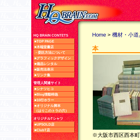
Home
>
機材・小道
HQ BRAIN CONTETS
■TOP PAGE
■木端堂書店
本
・委託方法について
■グラフィックデザイン
■備品レンタル
■販売法表示
■リンク集
管理人関連サイト
■シナツヒコ
■Blog情動特急
■10行ホラー
■オリジナル脚本
（はりこのトラの穴）
オリジナルTシャツ
■UPSOLD店
■ClubT店
※大阪市西区西本町