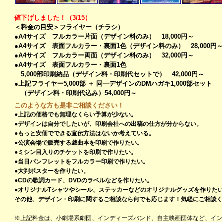
値下げしました！（3/15）
＜料金の目安＞フライヤー（チラシ）
●A4サイズ フルカラー片面（デザイン料のみ） 18,000円～
●A4サイズ 表面フルカラー・裏面1色（デザイン料のみ） 28,000円
●A4サイズ フルカラー両面（デザイン料のみ） 32,000円～
●A4サイズ 表面フルカラー・裏面1色
5,000部印刷納品（デザイン料・印刷代セットで） 42,000円～
●上記フライヤー5,000部 ＋ 同一デザインのDMハガキ1,000部セット
（デザイン料・印刷代込み）54,000円～
このような方も是非ご相談ください！
●上記の価格でも無理なくらい予算が少ない。
●デザインは自分でしたいが、印刷会社への出稿の仕方が分からない。
●もっと安価でできる宣伝方法はないか考えている。
●公演会場で販売する戯曲本を印刷で作りたい。
●ミシン目入りのチケットを印刷で作りたい。
●当日パンフレットをフルカラー印刷で作りたい。
●大判ポスターを作りたい。
●CDの歌詞カード、DVDのラベルなどを作りたい。
●オリジナルTシャツやシール、ステッカーなどのオリジナルグッズを作りた
その他、デザイン・印刷に関するご相談なら何でも応じます！気軽にご相談
※上記料金は、小劇場系劇団、インディーズバンド、自主映画団体など、イ