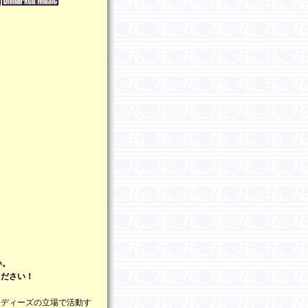
～
い。
ください！
ンディーズの立場で活動す