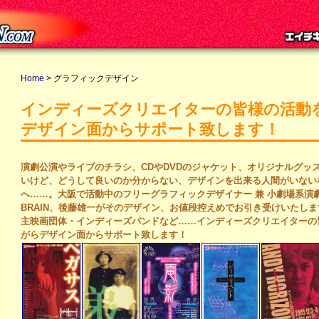
Home
> グラフィックデザイン
インディーズクリエイターの皆様の活動
デザイン面からサポート致します！
演劇公演やライブのチラシ、CDやDVDのジャケット、オリジナルグッ
いけど、どうして良いのか分からない、デザインを出来る人間がいない
へ……。大阪で活動中のフリーグラフィックデザイナー 兼 小劇場系演
BRAIN、後藤雄一がそのデザイン、お値段控えめでお引き受けいたし
主映画団体・インディーズバンドなど……インディーズクリエイターの
がらデザイン面からサポート致します！