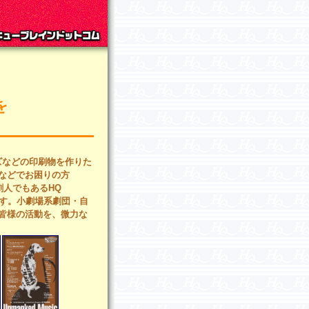
を
ズなどの印刷物を作りた
などでお困りの方
劇人でもあるHQ
ます。小劇場系劇団・自
皆様の活動を、微力な