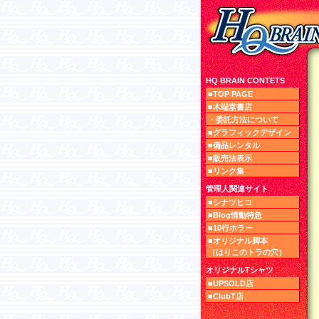
HQ BRAIN CONTETS
■TOP PAGE
■木端堂書店
・委託方法について
■グラフィックデザイン
■備品レンタル
■販売法表示
■リンク集
管理人関連サイト
■シナツヒコ
■Blog情動特急
■10行ホラー
■オリジナル脚本
（はりこのトラの穴）
オリジナルTシャツ
■UPSOLD店
■ClubT店