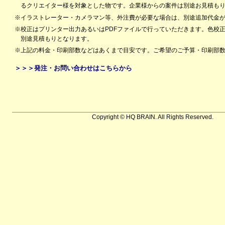
るクリエイター様を対象とした物です。企業様からの案件は別途お見積も
※イラストレーター・カメラマン等、外注費が必要な場合は、別途追加代金
※校正はプリンター出力あるいはPDFファイルで行っていただきます。色校
別途見積もりとなります。
※上記の料金・印刷部数などはあくまで目安です。ご希望のご予算・印刷部
＞＞＞発注・お問い合わせはこちらから
Copyright © HQ BRAIN. All Rights Reserved.